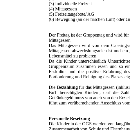
(3) Individuelle Freizeit
(4) Mittagessen
(5) Freizeitangebote/ AG
(6) Bewegung (an der frischen Luft) oder G
Der Freitag ist der Gruppentag und wird fü
Mittagessen
Das Mittagessen wird von dem Cateringserv
Mittagessen abwechslungsreich ist und ein
Lebensmittel zu probieren.
Da die Kinder unterschiedlich Unterricht
Gruppenraum zusammen essen und so eine 
Esskultur und die positive Erfahrung des
Portionierung und Reinigung des Platzes eig
Die
Bezahlung
für das Mittagessen (inklus
BuT berechtigten Kindern, darf die Zah
Getränkegeld muss von auch von den Erziehu
führt zum vorübergehenden Ausschlus
Personelle Besetzung
Die Kinder in der OGS werden von langjähri
Zusammenarbeit von Schule und Elternhaus