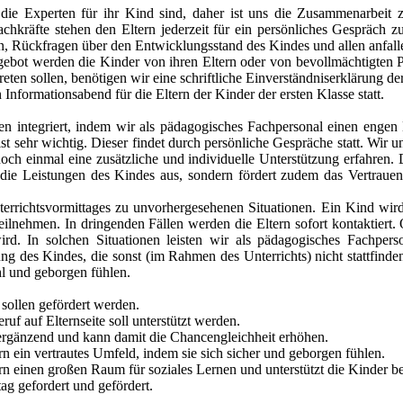
die Experten für ihr Kind sind, daher ist uns die Zusammenarbeit
chkräfte stehen den Eltern jederzeit für ein persönliches Gespräch z
en, Rückfragen über den Entwicklungsstand des Kindes und allen anfal
gebot werden die Kinder von ihren Eltern oder von bevollmächtigten 
ten sollen, benötigen wir eine schriftliche Einverständniserklärung de
 Informationsabend für die Eltern der Kinder der ersten Klasse statt.
n integriert, indem wir als pädagogisches Fachpersonal einen engen
t sehr wichtig. Dieser findet durch persönliche Gespräche statt. Wir u
ch einmal eine zusätzliche und individuelle Unterstützung erfahren. D
auf die Leistungen des Kindes aus, sondern fördert zudem das Vertraue
rrichtsvormittages zu unvorhergesehenen Situationen. Ein Kind wird 
ilnehmen. In dringenden Fällen werden die Eltern sofort kontaktiert.
ird. In solchen Situationen leisten wir als pädagogisches Fachperso
 des Kindes, die sonst (im Rahmen des Unterrichts) nicht stattfinden 
l und geborgen fühlen.
ollen gefördert werden.
 auf Elternseite soll unterstützt werden.
gänzend und kann damit die Chancengleichheit erhöhen.
in vertrautes Umfeld, indem sie sich sicher und geborgen fühlen.
inen großen Raum für soziales Lernen und unterstützt die Kinder be
gefordert und gefördert.