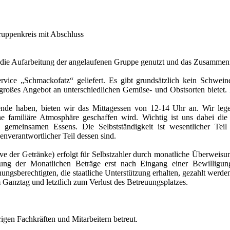
ruppenkreis mit Abschluss
r die Aufarbeitung der angelaufenen Gruppe genutzt und das Zusammen
ice „Schmackofatz“ geliefert. Es gibt grundsätzlich kein Schweine
 großes Angebot an unterschiedlichen Gemüse- und Obstsorten bietet. 
sende haben, bieten wir das Mittagessen von 12-14 Uhr an. Wir lege
familiäre Atmosphäre geschaffen wird. Wichtig ist uns dabei die
 gemeinsamen Essens. Die Selbstständigkeit ist wesentlicher Teil 
enverantwortlicher Teil dessen sind.
ive der Getränke) erfolgt für Selbstzahler durch monatliche Überweisu
lung der Monatlichen Beträge erst nach Eingang einer Bewilligun
ngsberechtigten, die staatliche Unterstützung erhalten, gezahlt werde
s vom Ganztag und letztlich zum Verlust des Betreuungspla
gen Fachkräften und Mitarbeitern betreut.