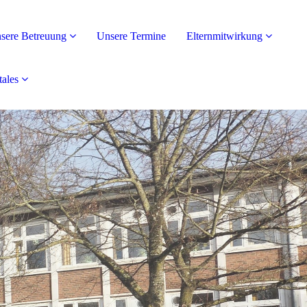
sere Betreuung
Unsere Termine
Elternmitwirkung
tales