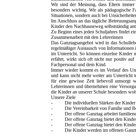
Wir sind der Meinung, dass Eltern immer 
besonders wichtig. Wir als pädagogische Fa
Situationen, sondern auch bei Unsicherheit
Im Anschluss an das tägliche Betreuungsan
Kinder den Nachhauseweg selbstständig antre
Zu Beginn eines jeden Schuljahres findet ein
Zusammenarbeit mit den Lehrerinnen
Das Ganztagsangebot wird in das Schullebe
regelmäßiger Austausch von Informationen is
im Unterricht. So können einzelne Kinder no
erfährt, wirkt sich oft nicht nur positiv 
Fachpersonal und dem Kind.
Immer wieder kommt es im Verlauf des Unte
und kann nicht mehr weiter am Unterricht te
für eine gewisse Zeit liebevoll umsorgt w
Lehrerinnen und übernehmen eine Versorgung
die Kinder an unserer Schule besonders woh
Unsere Ziele
- Die individuellen Stärken der Kinder s
- Die Vereinbarkeit von Familie und Beruf
- Der offene Ganztag arbeitet familiener
- Der offene Ganztag bietet den Kindern e
- Der offene Ganztag bietet den Kindern e
- Die Kinder werden im offenen Ganztag 