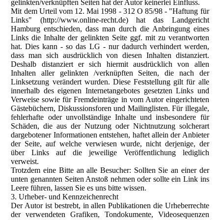
gelinkten/verknüpften Seiten hat der Autor keinerlei Einfluss.
Mit dem Urteil vom 12. Mai 1998 - 312 O 85/98 - "Haftung für
Links" (http://www.online-recht.de) hat das Landgericht
Hamburg entschieden, dass man durch die Anbringung eines
Links die Inhalte der gelinkten Seite ggf. mit zu verantworten
hat. Dies kann - so das LG - nur dadurch verhindert werden,
dass man sich ausdrücklich von diesen Inhalten distanziert.
Deshalb distanziert er sich hiermit ausdrücklich von allen
Inhalten aller gelinkten /verknüpften Seiten, die nach der
Linksetzung verändert wurden. Diese Feststellung gilt für alle
innerhalb des eigenen Internetangebotes gesetzten Links und
Verweise sowie für Fremdeinträge in vom Autor eingerichteten
Gästebüchern, Diskussionsforen und Mailinglisten. Für illegale,
fehlerhafte oder unvollständige Inhalte und insbesondere für
Schäden, die aus der Nutzung oder Nichtnutzung solcherart
dargebotener Informationen entstehen, haftet allein der Anbieter
der Seite, auf welche verwiesen wurde, nicht derjenige, der
über Links auf die jeweilige Veröffentlichung lediglich
verweist.
Trotzdem eine Bitte an alle Besucher: Sollten Sie an einer der
unten genannten Seiten Anstoß nehmen oder sollte ein Link ins
Leere führen, lassen Sie es uns bitte wissen.
3. Urheber- und Kennzeichenrecht
Der Autor ist bestrebt, in allen Publikationen die Urheberrechte
der verwendeten Grafiken, Tondokumente, Videosequenzen