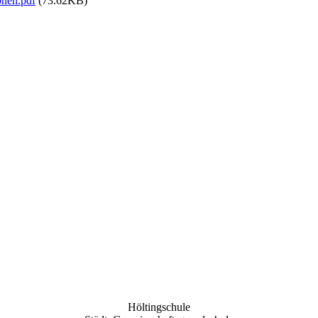
nen.pdf
(73.62KB)
Höltingschule