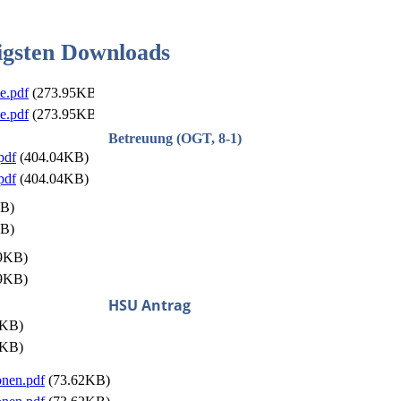
tigsten Downloads
e.pdf
(273.95KB)
e.pdf
(273.95KB)
Betreuung (OGT, 8-1)
pdf
(404.04KB)
pdf
(404.04KB)
B)
B)
9KB)
9KB)
HSU Antrag
7KB)
7KB)
nen.pdf
(73.62KB)