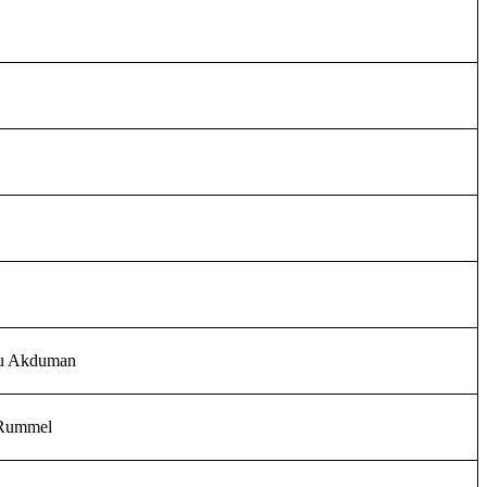
rau Akduman
 Rummel