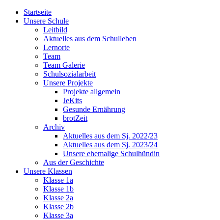
Startseite
Unsere Schule
Leitbild
Aktuelles aus dem Schulleben
Lernorte
Team
Team Galerie
Schulsozialarbeit
Unsere Projekte
Projekte allgemein
JeKits
Gesunde Ernährung
brotZeit
Archiv
Aktuelles aus dem Sj. 2022/23
Aktuelles aus dem Sj. 2023/24
Unsere ehemalige Schulhündin
Aus der Geschichte
Unsere Klassen
Klasse 1a
Klasse 1b
Klasse 2a
Klasse 2b
Klasse 3a